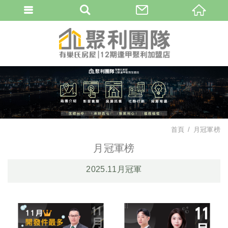
首頁
月冠軍榜
月冠軍榜
2025.11月冠軍