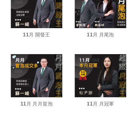
11月 開發王
11月 月尾泡
11月 月月冒泡
11月 月冠軍