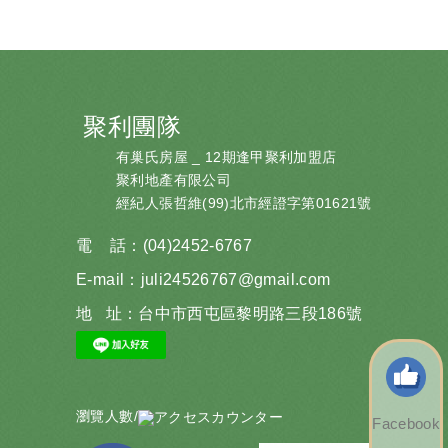
聚利團隊
有巢氏房屋 _ 12期逢甲聚利加盟店
聚利地產有限公司
經紀人張哲維(99)北市經證字第01621號
電 話：
(04)2452-6767
E-mail：
juli24526767@gmail.com
地 址：
台中市西屯區黎明路三段186號
瀏覽人數/
Facebook