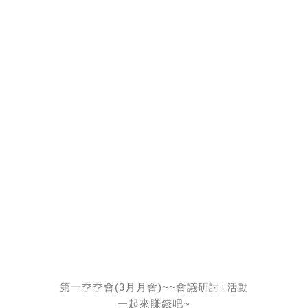
第一季季會(3月月會)~~會議研討+活動
一起來賺錢吧​~