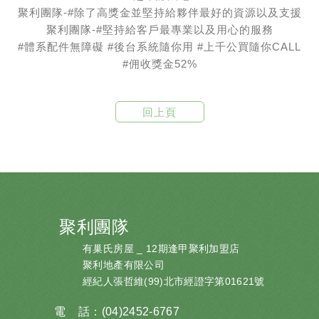
聚利團隊-
#除了高獎金並堅持給夥伴最好的資源以及支援
聚利團隊-
#堅持給客戶最專業以及用心的服務
#體系配件無障礙
#後台系統隨你用
#上千公買隨你CALL
#佣收獎金52
%
回上頁
聚利團隊
有巢氏房屋 _ 12期逢甲聚利加盟店
聚利地產有限公司
經紀人張哲維(99)北市經證字第01621號
電 話：
(04)2452-6767